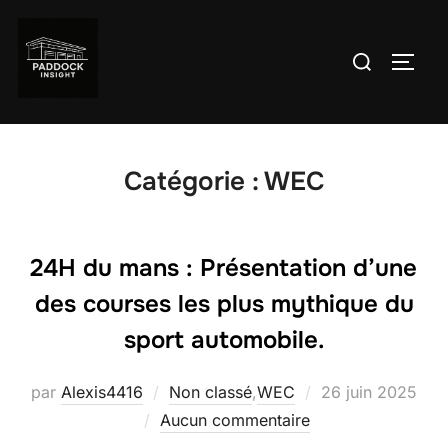
Aller
au
Rechercher :
PERM
contenu
Catégorie :
WEC
24H du mans : Présentation d’une
des courses les plus mythique du
sport automobile.
Publié
par
Alexis4416
Non classé
,
WEC
26 juin 2025
le
Aucun commentaire