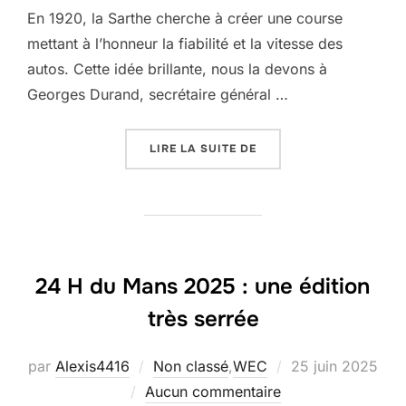
En 1920, la Sarthe cherche à créer une course
mettant à l’honneur la fiabilité et la vitesse des
autos. Cette idée brillante, nous la devons à
Georges Durand, secrétaire général …
« 24H DU MANS : PRÉS
LIRE LA SUITE DE
24 H du Mans 2025 : une édition
très serrée
Publié
par
Alexis4416
Non classé
,
WEC
25 juin 2025
le
Aucun commentaire